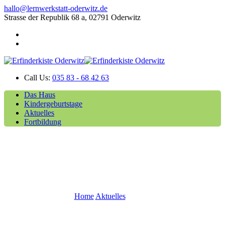
hallo@lernwerkstatt-oderwitz.de
Strasse der Republik 68 a, 02791 Oderwitz
Call Us:
035 83 - 68 42 63
Das Haus
Kindergeburtstage
Aktuelles
Fortbildung
Hoffest
Home
Aktuelles
Hoffest