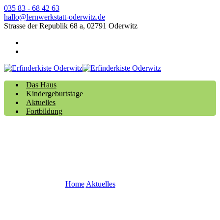
035 83 - 68 42 63
hallo@lernwerkstatt-oderwitz.de
Strasse der Republik 68 a, 02791 Oderwitz
Das Haus
Kindergeburtstage
Aktuelles
Fortbildung
MINT 2025
Home
Aktuelles
MINT 2025