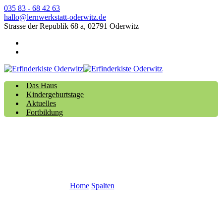
035 83 - 68 42 63
hallo@lernwerkstatt-oderwitz.de
Strasse der Republik 68 a, 02791 Oderwitz
Das Haus
Kindergeburtstage
Aktuelles
Fortbildung
Wednesday
Home
Spalten
Wednesday